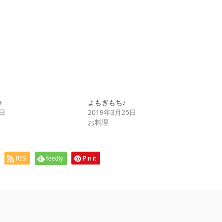
♪
よもぎもち♪
5日
2019年3月25日
お料理
RSS
feedly
Pin it