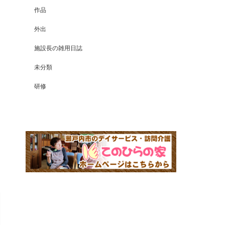
作品
外出
施設長の雑用日誌
未分類
研修