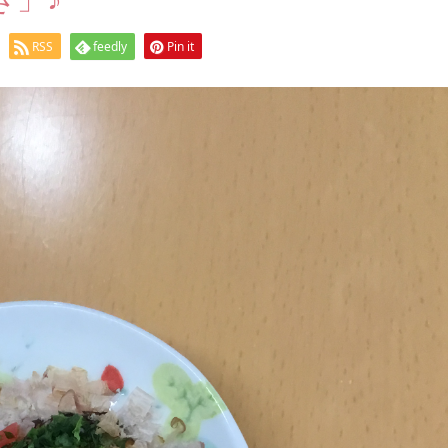
RSS
feedly
Pin it