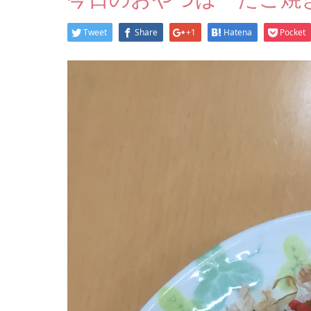
Tweet
Share
+1
Hatena
Pocket