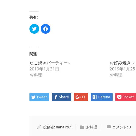
共有:
ク
Facebook
リ
で
ッ
共
ク
有
し
す
て
る
Twitter
に
で
は
関連
共
ク
有
リ
たこ焼きパーティー♪
お好み焼き～
(新
ッ
し
ク
2019年1月31日
2019年1月2
い
し
お料理
お料理
ウ
て
ィ
く
ン
だ
ド
さ
ウ
い
で
(新
Tweet
開
し
Share
+1
Hatena
Pocket
き
い
ま
ウ
す)
ィ
ン
ド
ウ
で
開
投稿者:
nanairo7
お料理
コメント:
0
き
ま