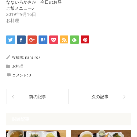
なないろかさか 今日のお昼
ま
ウ
す)
ィ
ご飯メニュー♪
ン
2019年9月16日
ド
ウ
お料理
で
開
き
ま
す)
投稿者:
nanairo7
お料理
コメント:
0
前の記事
次の記事
関連記事