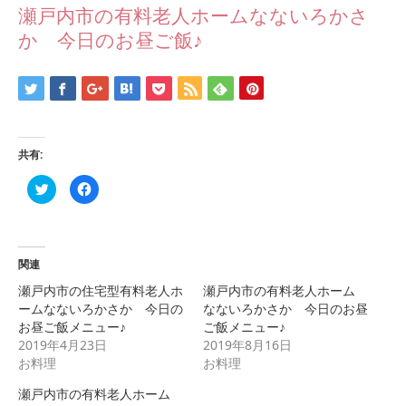
瀬戸内市の有料老人ホームなないろかさ
か 今日のお昼ご飯♪
共有:
ク
Facebook
リ
で
ッ
共
ク
有
し
す
て
る
Twitter
に
で
は
関連
共
ク
有
リ
瀬戸内市の住宅型有料老人ホ
瀬戸内市の有料老人ホーム
(新
ッ
し
ク
ームなないろかさか 今日の
なないろかさか 今日のお昼
い
し
お昼ご飯メニュー♪
ご飯メニュー♪
ウ
て
ィ
く
2019年4月23日
2019年8月16日
ン
だ
ド
さ
お料理
お料理
ウ
い
で
(新
瀬戸内市の有料老人ホーム
開
し
き
い