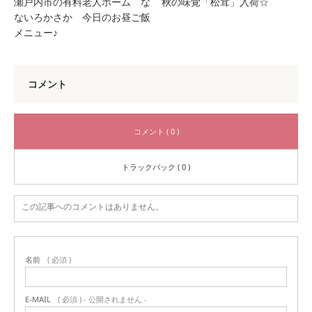
瀬戸内市の有料老人ホーム な
秋の味覚「松茸」入荷☆
ないろかさか 今日のお昼ご飯
メニュー♪
コメント
コメント ( 0 )
トラックバック ( 0 )
この記事へのコメントはありません。
名前
( 必須 )
E-MAIL
( 必須 ) - 公開されません -