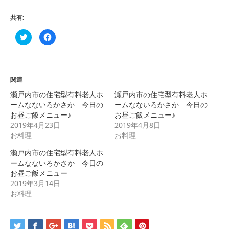
共有:
ク
Facebook
リ
で
ッ
共
ク
有
し
す
て
る
Twitter
に
で
は
関連
共
ク
有
リ
瀬戸内市の住宅型有料老人ホ
瀬戸内市の住宅型有料老人ホ
(新
ッ
し
ク
ームなないろかさか 今日の
ームなないろかさか 今日の
い
し
お昼ご飯メニュー♪
お昼ご飯メニュー♪
ウ
て
ィ
く
2019年4月23日
2019年4月8日
ン
だ
ド
さ
お料理
お料理
ウ
い
で
(新
瀬戸内市の住宅型有料老人ホ
開
し
き
い
ームなないろかさか 今日の
ま
ウ
す)
ィ
お昼ご飯メニュー
ン
2019年3月14日
ド
ウ
お料理
で
開
き
ま
す)