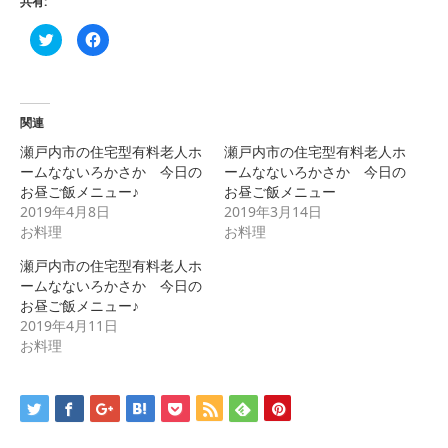
共有:
ク
Facebook
リ
で
ッ
共
ク
有
し
す
て
る
Twitter
に
で
は
関連
共
ク
有
リ
瀬戸内市の住宅型有料老人ホ
瀬戸内市の住宅型有料老人ホ
(新
ッ
し
ク
ームなないろかさか 今日の
ームなないろかさか 今日の
い
し
お昼ご飯メニュー♪
お昼ご飯メニュー
ウ
て
ィ
く
2019年4月8日
2019年3月14日
ン
だ
ド
さ
お料理
お料理
ウ
い
で
(新
瀬戸内市の住宅型有料老人ホ
開
し
き
い
ームなないろかさか 今日の
ま
ウ
す)
ィ
お昼ご飯メニュー♪
ン
2019年4月11日
ド
ウ
お料理
で
開
き
ま
す)