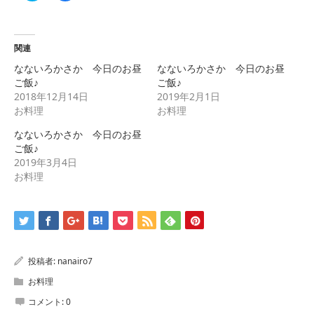
ッ
共
ク
有
し
す
て
る
Twitter
に
で
は
関連
共
ク
有
リ
なないろかさか 今日のお昼
なないろかさか 今日のお昼
(新
ッ
し
ク
ご飯♪
ご飯♪
い
し
2018年12月14日
2019年2月1日
ウ
て
ィ
く
お料理
お料理
ン
だ
ド
さ
ウ
い
なないろかさか 今日のお昼
で
(新
ご飯♪
開
し
き
い
2019年3月4日
ま
ウ
す)
ィ
お料理
ン
ド
ウ
で
開
き
ま
す)
投稿者:
nanairo7
お料理
コメント:
0