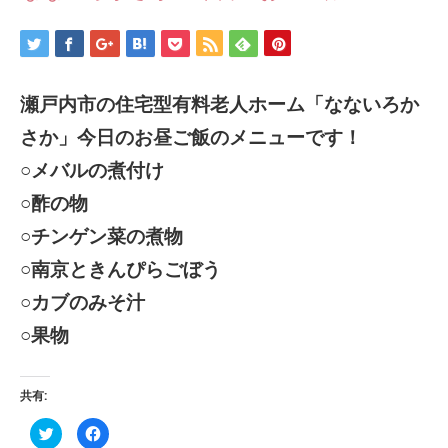
瀬戸内市の住宅型有料老人ホーム「なないろか
さか」今日のお昼ご飯のメニューです！
○メバルの煮付け
○酢の物
○チンゲン菜の煮物
○南京ときんぴらごぼう
○カブのみそ汁
○果物
共有:
ク
Facebook
リ
で