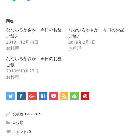
ッ
共
ク
有
し
す
て
る
Twitter
に
で
は
関連
共
ク
有
リ
なないろかさか 今日のお昼
なないろかさか 今日のお昼
(新
ッ
し
ク
ご飯♪
ご飯♪
い
し
2018年12月14日
2019年2月1日
ウ
て
ィ
く
お料理
お料理
ン
だ
ド
さ
ウ
い
なないろかさか 今日のお昼
で
(新
ご飯
開
し
き
い
2018年10月23日
ま
ウ
す)
ィ
お料理
ン
ド
ウ
で
開
き
ま
す)
投稿者:
nanairo7
未分類
コメント:
0