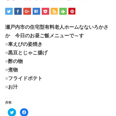
瀬戸内市の住宅型有料老人ホームなないろかさ
か 今日のお昼ご飯メニューで～す
○車えびの姿焼き
○黒豆とじゃこ揚げ
○酢の物
○煮物
○フライドポテト
○お汁
共有:
ク
Facebook
リ
で