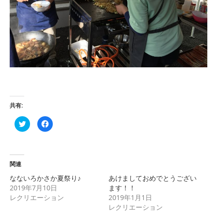
共有:
ク
Facebook
リ
で
ッ
共
ク
有
し
す
て
る
Twitter
に
で
は
関連
共
ク
有
リ
なないろかさか夏祭り♪
あけましておめでとうござい
(新
ッ
し
ク
2019年7月10日
ます！！
い
し
レクリエーション
2019年1月1日
ウ
て
ィ
く
レクリエーション
ン
だ
ド
さ