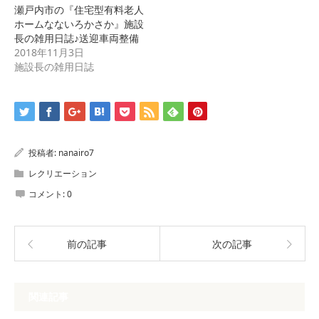
ウ
い
瀬戸内市の『住宅型有料老人
で
(新
ホームなないろかさか』施設
開
し
き
い
長の雑用日誌♪送迎車両整備
ま
ウ
す)
ィ
2018年11月3日
ン
施設長の雑用日誌
ド
ウ
で
開
き
ま
す)
投稿者:
nanairo7
レクリエーション
コメント:
0
前の記事
次の記事
関連記事