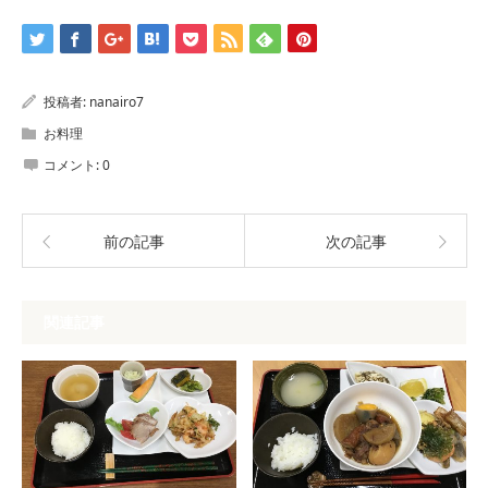
ウ
で
開
き
ま
す)
投稿者:
nanairo7
お料理
コメント:
0
前の記事
次の記事
関連記事