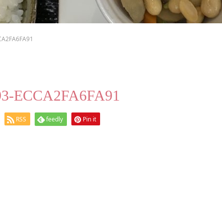
CA2FA6FA91
93-ECCA2FA6FA91
RSS
feedly
Pin it