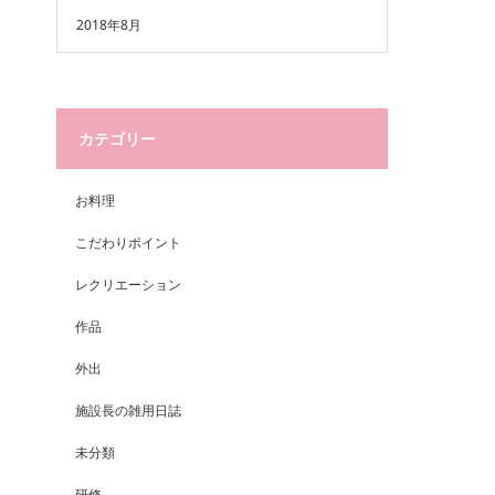
2018年8月
カテゴリー
お料理
こだわりポイント
レクリエーション
作品
外出
施設長の雑用日誌
未分類
研修