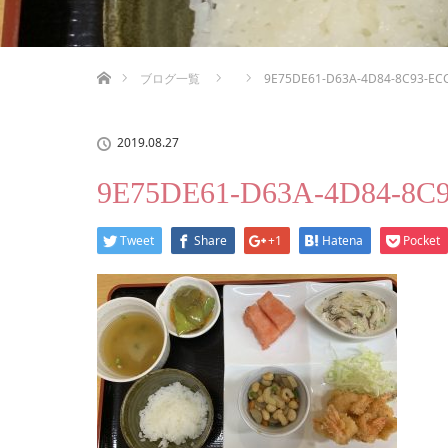
ホーム
ブログ一覧
9E75DE61-D63A-4D84-8C93-EC
2019.08.27
9E75DE61-D63A-4D84-8C
Tweet
Share
+1
Hatena
Pocket