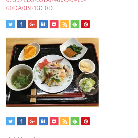
60DA0BF13C0D