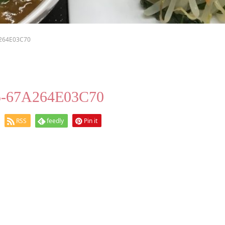
264E03C70
5-67A264E03C70
RSS
feedly
Pin it