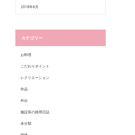
2018年8月
カテゴリー
お料理
こだわりポイント
レクリエーション
作品
外出
施設長の雑用日誌
未分類
研修