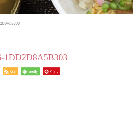
D2D8A5B303
66-1DD2D8A5B303
RSS
feedly
Pin it