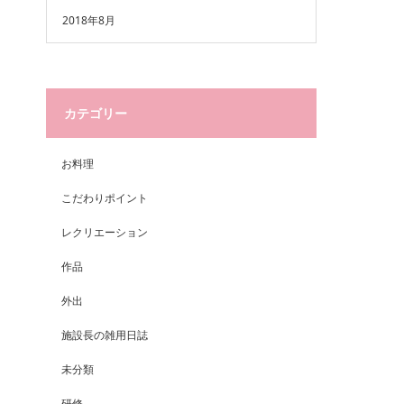
2018年8月
カテゴリー
お料理
こだわりポイント
レクリエーション
作品
外出
施設長の雑用日誌
未分類
研修