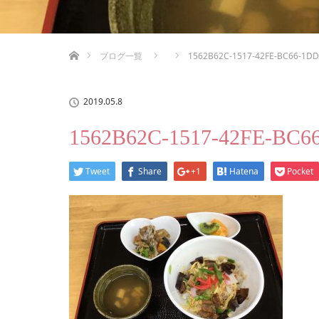
ホーム
ブログ一覧
1562B62C-1517-42FE-BC66-1D
2019.05.8
1562B62C-1517-42FE-BC
Tweet
Share
+1
Hatena
Pocket